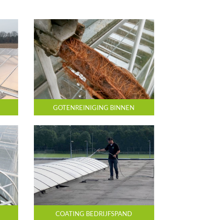
GOTENREINIGING BINNEN
COATING BEDRIJFSPAND