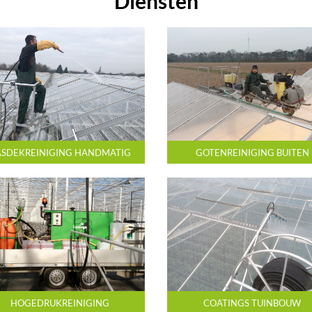
Diensten
SDEKREINIGING HANDMATIG
GOTENREINIGING BUITEN
HOGEDRUKREINIGING
COATINGS TUINBOUW