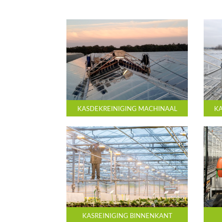
KASDEKREINIGING MACHINAAL
KA
KASREINIGING BINNENKANT