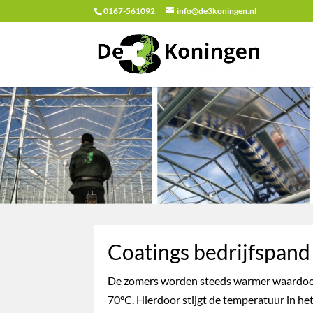
0167-561092
info@de3koningen.nl
Coatings bedrijfspand
De zomers worden steeds warmer waardoor
70°C. Hierdoor stijgt de temperatuur in het