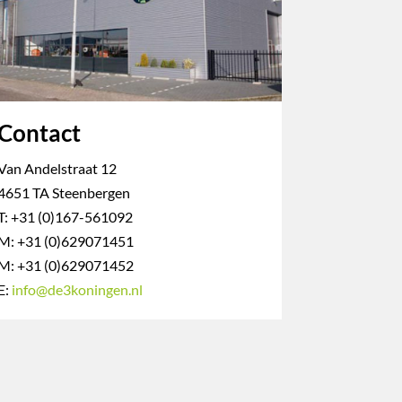
Contact
Van Andelstraat 12
4651 TA Steenbergen
T: +31 (0)167-561092
M: +31 (0)629071451
M: +31 (0)629071452
E:
info@de3koningen.nl