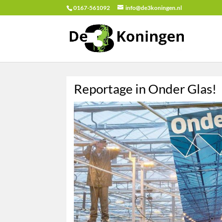
0167-561092
info@de3koningen.nl
Reportage in Onder Glas!