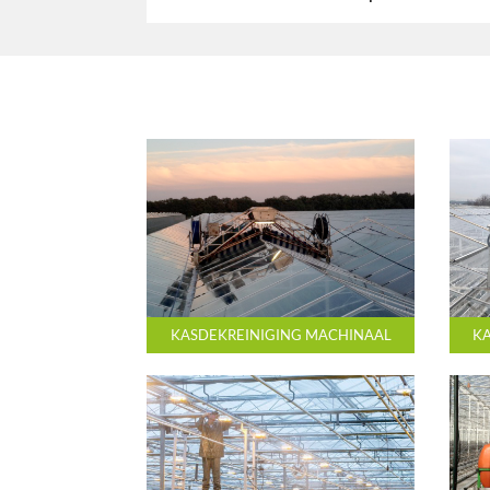
KASDEKREINIGING MACHINAAL
KA