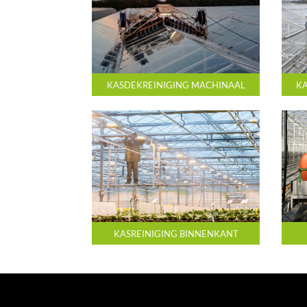
KASDEKREINIGING MACHINAAL
KA
KASREINIGING BINNENKANT