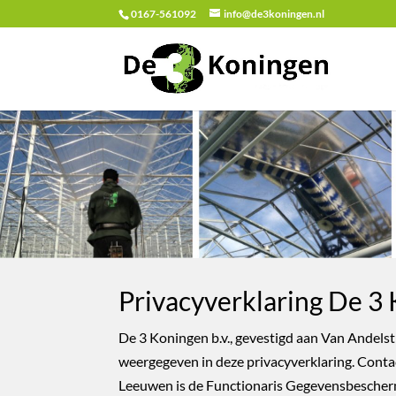
0167-561092
info@de3koningen.nl
Privacyverklaring De 3 
De 3 Koningen b.v., gevestigd aan Van Andels
weergegeven in deze privacyverklaring. Conta
Leeuwen is de Functionaris Gegevensbeschermi