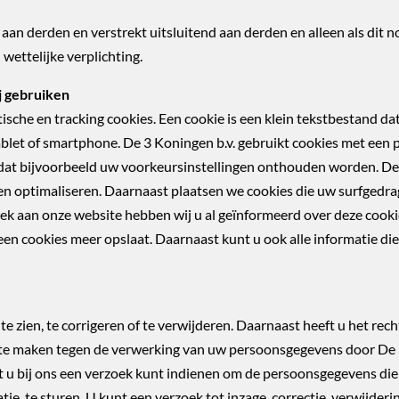
an derden en verstrekt uitsluitend aan derden en alleen als dit n
wettelijke verplichting.
ij gebruiken
tische en tracking cookies. Een cookie is een klein tekstbestand d
let of smartphone. De 3 Koningen b.v. gebruikt cookies met een p
 dat bijvoorbeeld uw voorkeursinstellingen onthouden worden. D
nen optimaliseren. Daarnaast plaatsen we cookies die uw surfged
ek aan onze website hebben wij u al geïnformeerd over deze cooki
een cookies meer opslaat. Daarnaast kunt u ook alle informatie die
e zien, te corrigeren of te verwijderen. Daarnaast heeft u het r
te maken tegen de verwerking van uw persoonsgegevens door De 3 
 u bij ons een verzoek kunt indienen om de persoonsgegevens die
tie, te sturen. U kunt een verzoek tot inzage, correctie, verwijde