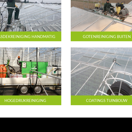
SDEKREINIGING HANDMATIG
GOTENREINIGING BUITEN
HOGEDRUKREINIGING
COATINGS TUINBOUW